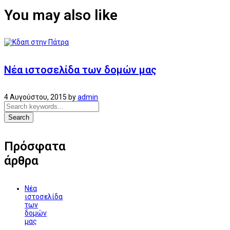
You may also like
Νέα ιστοσελίδα των δομών μας
4 Αυγούστου, 2015
by
admin
Search
Πρόσφατα
άρθρα
Νέα
ιστοσελίδα
των
δομών
μας