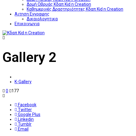
Δομή Οβρυάς Κδαπ Kid n Creation
Καθημερινές Δραστηριότητες Κδαπ Kid n Creation
Αιτηση Εγγραφης
Δικαιολογητικα
Επικοινωνια
Gallery 2
K-Gallery
0
177
Facebook
Twitter
Google Plus
Linkedin
Tumblr
Email